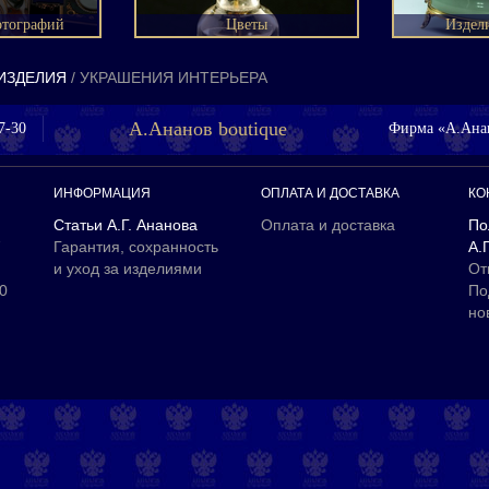
отографий
Цветы
Издел
ИЗДЕЛИЯ
УКРАШЕНИЯ ИНТЕРЬЕРА
А.Ананов boutique
7-30
Фирма «А.Анан
ИНФОРМАЦИЯ
ОПЛАТА И ДОСТАВКА
КО
Статьи А.Г. Ананова
Оплата и доставка
По
7
Гарантия, сохранность
А.
и уход за изделиями
От
00
По
но