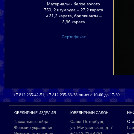
Материалы - белое золото
750, 2 изумруда – 27,2 карата
и 31,2 карата, бриллианты –
3,96 карата
Сертификат
+7 812 235-42-51, +7 812 235-83-38 пн-пт с 10-00 до 17-30
ЮВЕЛИРНЫЕ ИЗДЕЛИЯ
ЮВЕЛИРНЫЙ САЛОН
ИН
Пасхальные яйца
Санкт-Петербург,
Ста
Женские украшения
ул. Мичуринская, д. 7
Гар
Мужские украшения
+7 812 235 4251
и у